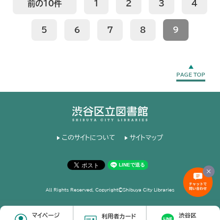
前の10件
1
2
3
4
5
6
7
8
9
PAGE TOP
このサイトについて
サイトマップ
All Rights Reserved, Copyright©Shibuya City Libraries
マイページ
渋谷区
利用者カード