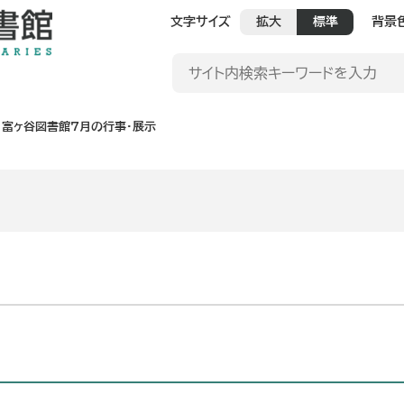
文字サイズ
拡大
標準
背景
富ヶ谷図書館7月の行事・展示